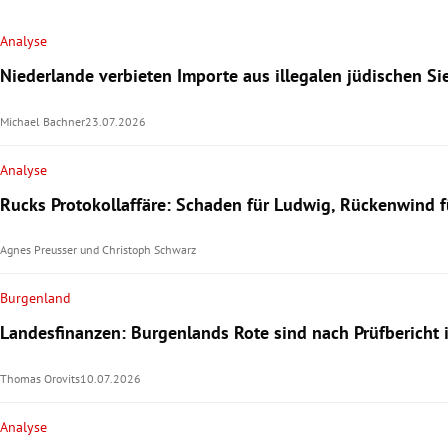
Analyse
Niederlande verbieten Importe aus illegalen jüdischen S
Michael Bachner
23.07.2026
Analyse
Rucks Protokollaffäre: Schaden für Ludwig, Rückenwind f
Agnes Preusser
und
Christoph Schwarz
Burgenland
Landesfinanzen: Burgenlands Rote sind nach Prüfbericht 
Thomas Orovits
10.07.2026
Analyse