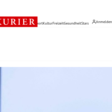
Anmelde
rreich
Politik
Wirtschaft
Sport
Kultur
Freizeit
Gesundheit
Stars