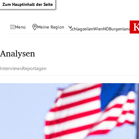
Zum Hauptinhalt der Seite
Menü
Meine Region
Schlagzeilen
Wien
NÖ
Burgenland
Öste
Analysen
Interviews
Reportagen
tik Untermenü
rreich Untermenü