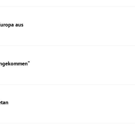
Europa aus
vongekommen“
etan