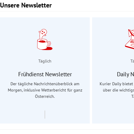
Unsere Newsletter
Slide 1 von 3
Täglich
T
Frühdienst Newsletter
Daily 
Der tägliche Nachrichtenüberblick am
Kurier Daily biete
Morgen, inklusive Wetterbericht für ganz
über die wichtig
Österreich.
T