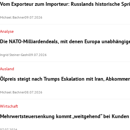
Vom Exporteur zum Importeur: Russlands historische Sprit
Michael Bachner
09.07.2026
Analyse
Die NATO-Milliardendeals, mit denen Europa unabhängige
Ingrid Steiner-Gashi
09.07.2026
Ausland
Ölpreis steigt nach Trumps Eskalation mit Iran, Abkommen
Michael Bachner
08.07.2026
Wirtschaft
Mehrwertsteuersenkung kommt „weitgehend“ bei Kunden
07.07.2026