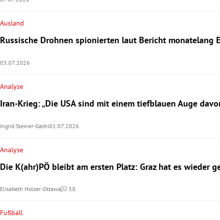
Ausland
Russische Drohnen spionierten laut Bericht monatelang 
03.07.2026
Analyse
Iran-Krieg: „Die USA sind mit einem tiefblauen Auge da
Ingrid Steiner-Gashi
01.07.2026
Analyse
Die K(ahr)PÖ bleibt am ersten Platz: Graz hat es wieder g
Elisabeth Holzer-Ottawa
58
Kommentare
Fußball