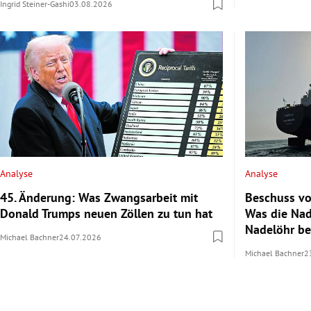
Ingrid Steiner-Gashi
03.08.2026
Analyse
Analyse
45. Änderung: Was Zwangsarbeit mit
Beschuss vo
Donald Trumps neuen Zöllen zu tun hat
Was die Nad
Nadelöhr b
Michael Bachner
24.07.2026
Michael Bachner
2