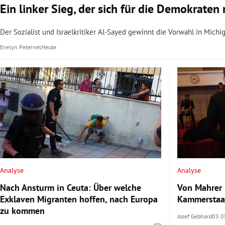
Ein linker Sieg, der sich für die Demokrate
Der Sozialist und Israelkritiker Al-Sayed gewinnt die Vorwahl in Mich
Evelyn Peternel
Heute
Analyse
Analyse
Nach Ansturm in Ceuta: Über welche
Von Mahrer 
Exklaven Migranten hoffen, nach Europa
Kammerstaat
zu kommen
Josef Gebhard
03.0