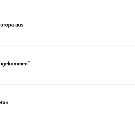
Europa aus
vongekommen“
etan