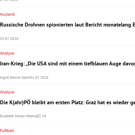
Ausland
Russische Drohnen spionierten laut Bericht monatelang 
03.07.2026
Analyse
Iran-Krieg: „Die USA sind mit einem tiefblauen Auge da
Ingrid Steiner-Gashi
01.07.2026
Analyse
Die K(ahr)PÖ bleibt am ersten Platz: Graz hat es wieder g
Elisabeth Holzer-Ottawa
58
Kommentare
Fußball