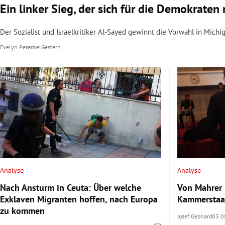
Ein linker Sieg, der sich für die Demokrate
Der Sozialist und Israelkritiker Al-Sayed gewinnt die Vorwahl in Mich
Evelyn Peternel
Gestern
Analyse
Analyse
Nach Ansturm in Ceuta: Über welche
Von Mahrer 
Exklaven Migranten hoffen, nach Europa
Kammerstaat
zu kommen
Josef Gebhard
03.0