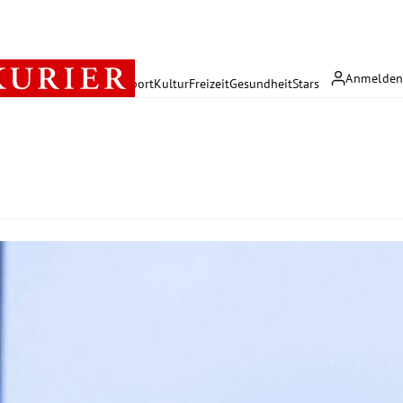
Anmelde
rreich
Politik
Wirtschaft
Sport
Kultur
Freizeit
Gesundheit
Stars