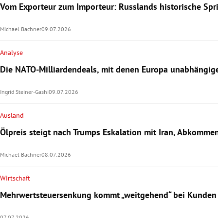
Vom Exporteur zum Importeur: Russlands historische Sprit
Michael Bachner
09.07.2026
Analyse
Die NATO-Milliardendeals, mit denen Europa unabhängige
Ingrid Steiner-Gashi
09.07.2026
Ausland
Ölpreis steigt nach Trumps Eskalation mit Iran, Abkommen
Michael Bachner
08.07.2026
Wirtschaft
Mehrwertsteuersenkung kommt „weitgehend“ bei Kunden
07.07.2026