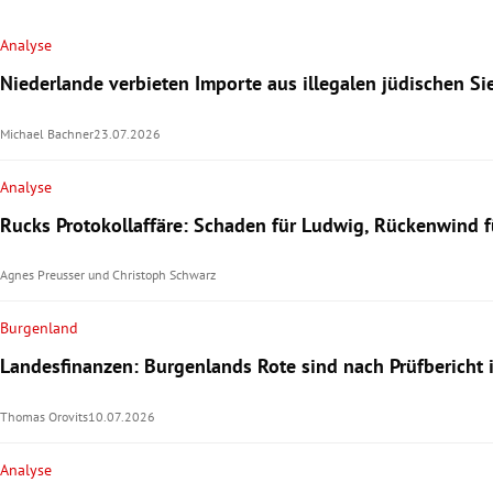
Analyse
Niederlande verbieten Importe aus illegalen jüdischen S
Michael Bachner
23.07.2026
Analyse
Rucks Protokollaffäre: Schaden für Ludwig, Rückenwind f
Agnes Preusser
und
Christoph Schwarz
Burgenland
Landesfinanzen: Burgenlands Rote sind nach Prüfbericht 
Thomas Orovits
10.07.2026
Analyse