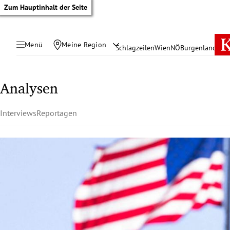
Zum Hauptinhalt der Seite
Menü
Meine Region
Schlagzeilen
Wien
NÖ
Burgenland
Öste
Analysen
Interviews
Reportagen
tik Untermenü
rreich Untermenü