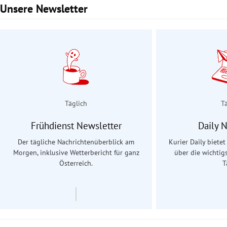
Unsere Newsletter
Slide 1 von 3
Täglich
T
Frühdienst Newsletter
Daily 
Der tägliche Nachrichtenüberblick am
Kurier Daily biete
Morgen, inklusive Wetterbericht für ganz
über die wichtig
Österreich.
T