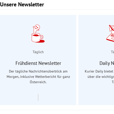
Unsere Newsletter
Slide 1 von 3
Täglich
T
Frühdienst Newsletter
Daily 
Der tägliche Nachrichtenüberblick am
Kurier Daily biete
Morgen, inklusive Wetterbericht für ganz
über die wichtig
Österreich.
T