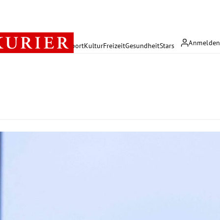
Anmelde
rreich
Politik
Wirtschaft
Sport
Kultur
Freizeit
Gesundheit
Stars