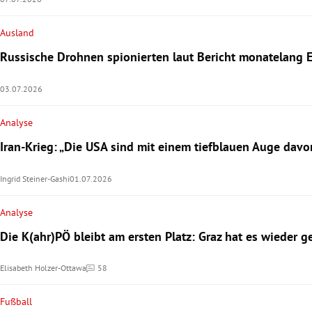
Ausland
Russische Drohnen spionierten laut Bericht monatelang 
03.07.2026
Analyse
Iran-Krieg: „Die USA sind mit einem tiefblauen Auge da
Ingrid Steiner-Gashi
01.07.2026
Analyse
Die K(ahr)PÖ bleibt am ersten Platz: Graz hat es wieder g
Elisabeth Holzer-Ottawa
58
Kommentare
Fußball