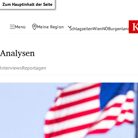
Zum Hauptinhalt der Seite
Menü
Meine Region
Schlagzeilen
Wien
NÖ
Burgenland
Öste
Analysen
Interviews
Reportagen
tik Untermenü
rreich Untermenü