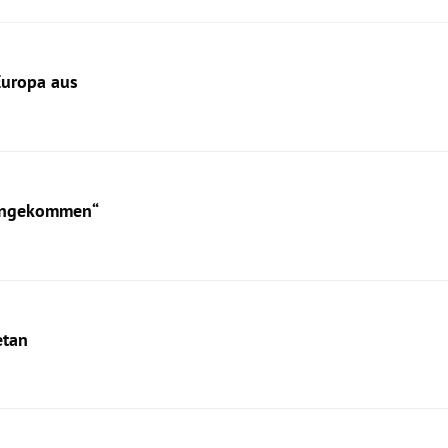
Europa aus
vongekommen“
etan