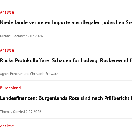
Analyse
Niederlande verbieten Importe aus illegalen jüdischen S
Michael Bachner
23.07.2026
Analyse
Rucks Protokollaffäre: Schaden für Ludwig, Rückenwind f
Agnes Preusser
und
Christoph Schwarz
Burgenland
Landesfinanzen: Burgenlands Rote sind nach Prüfbericht 
Thomas Orovits
10.07.2026
Analyse