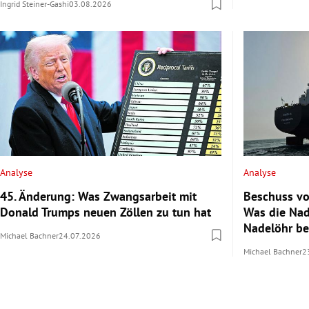
Ingrid Steiner-Gashi
03.08.2026
Analyse
Analyse
45. Änderung: Was Zwangsarbeit mit
Beschuss vo
Donald Trumps neuen Zöllen zu tun hat
Was die Nad
Nadelöhr b
Michael Bachner
24.07.2026
Michael Bachner
2