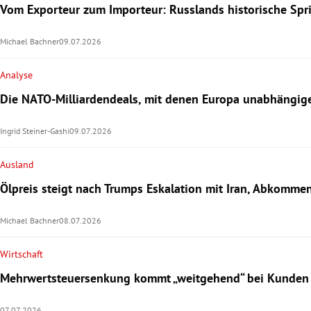
Vom Exporteur zum Importeur: Russlands historische Sprit
Michael Bachner
09.07.2026
Analyse
Die NATO-Milliardendeals, mit denen Europa unabhängige
Ingrid Steiner-Gashi
09.07.2026
Ausland
Ölpreis steigt nach Trumps Eskalation mit Iran, Abkommen
Michael Bachner
08.07.2026
Wirtschaft
Mehrwertsteuersenkung kommt „weitgehend“ bei Kunden
07.07.2026