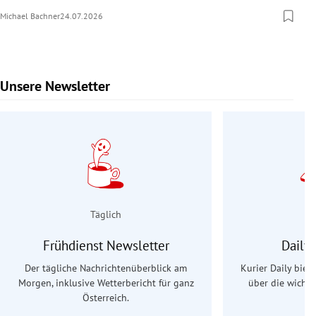
Michael Bachner
24.07.2026
Unsere Newsletter
Slide 1 von 9
Täglich
Frühdienst Newsletter
Daily
Der tägliche Nachrichtenüberblick am
Kurier Daily biet
Morgen, inklusive Wetterbericht für ganz
über die wichti
Österreich.