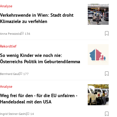
Analyse
Verkehrswende in Wien: Stadt droht
Klimaziele zu verfehlen
Anna Perazzolo
136
Kommentare
Rekordtief
So wenig Kinder wie noch nie:
Österreichs Politik im Geburtendilemma
Bernhard Gaul
177
Kommentare
Analyse
Weg frei für den - für die EU unfairen -
Handelsdeal mit den USA
Ingrid Steiner-Gashi
14
Kommentare