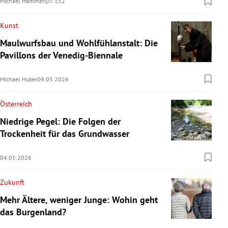
Michael Hammerl
152
Kommentare
Kunst
Maulwurfsbau und Wohlfühlanstalt: Die
Pavillons der Venedig-Biennale
Michael Huber
09.05.2026
Österreich
Niedrige Pegel: Die Folgen der
Trockenheit für das Grundwasser
04.05.2026
Zukunft
Mehr Ältere, weniger Junge: Wohin geht
das Burgenland?