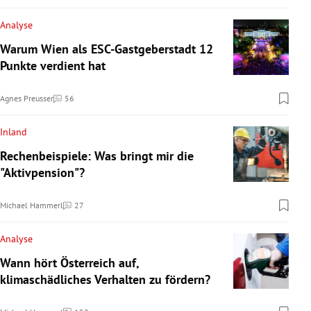
Analyse
Warum Wien als ESC-Gastgeberstadt 12
Punkte verdient hat
Agnes Preusser
56
Kommentare
Inland
Rechenbeispiele: Was bringt mir die
"Aktivpension"?
Michael Hammerl
27
Kommentare
Analyse
Wann hört Österreich auf,
klimaschädliches Verhalten zu fördern?