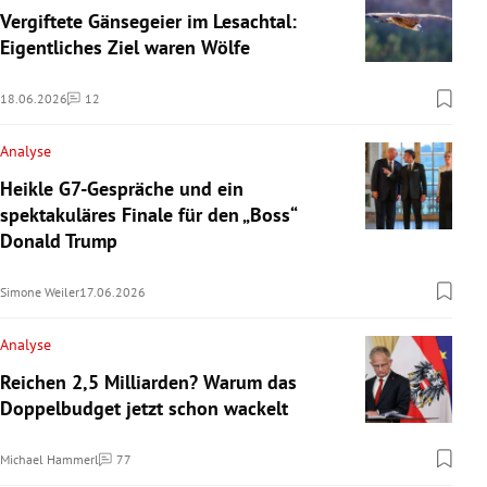
Vergiftete Gänsegeier im Lesachtal:
Eigentliches Ziel waren Wölfe
18.06.2026
12
Kommentare
Analyse
Heikle G7-Gespräche und ein
spektakuläres Finale für den „Boss“
Donald Trump
Simone Weiler
17.06.2026
Analyse
Reichen 2,5 Milliarden? Warum das
Doppelbudget jetzt schon wackelt
Michael Hammerl
77
Kommentare