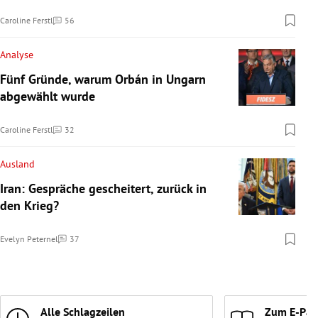
Caroline Ferstl
56
Kommentare
Analyse
Fünf Gründe, warum Orbán in Ungarn
abgewählt wurde
Caroline Ferstl
32
Kommentare
Ausland
Iran: Gespräche gescheitert, zurück in
den Krieg?
Evelyn Peternel
37
Kommentare
Alle Schlagzeilen
Zum E-Pap