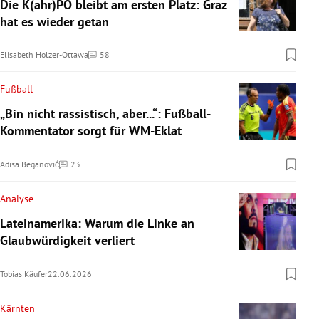
Die K(ahr)PÖ bleibt am ersten Platz: Graz
hat es wieder getan
Elisabeth Holzer-Ottawa
58
Kommentare
Fußball
„Bin nicht rassistisch, aber...“: Fußball-
Kommentator sorgt für WM-Eklat
Adisa Beganović
23
Kommentare
Analyse
Lateinamerika: Warum die Linke an
Glaubwürdigkeit verliert
Tobias Käufer
22.06.2026
Kärnten