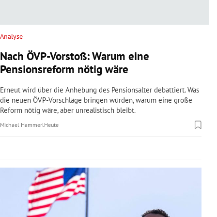
rreich Untermenü
rt Untermenü
Analyse
Nach ÖVP-Vorstoß: Warum eine
schaft Untermenü
Pensionsreform nötig wäre
s Untermenü
Erneut wird über die Anhebung des Pensionsalter debattiert. Was
die neuen ÖVP-Vorschläge bringen würden, warum eine große
zeit Untermenü
Reform nötig wäre, aber unrealistisch bleibt.
Michael Hammerl
Heute
undheit Untermenü
tur Untermenü
nung Untermenü
lität Untermenü