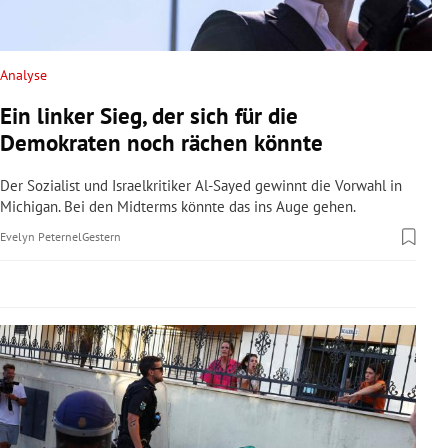
rreich Untermenü
rt Untermenü
Analyse
Ein linker Sieg, der sich für die
schaft Untermenü
Demokraten noch rächen könnte
s Untermenü
Der Sozialist und Israelkritiker Al-Sayed gewinnt die Vorwahl in
Michigan. Bei den Midterms könnte das ins Auge gehen.
zeit Untermenü
Evelyn Peternel
Gestern
undheit Untermenü
tur Untermenü
nung Untermenü
lität Untermenü