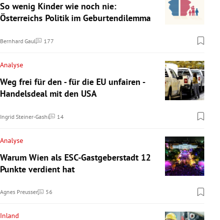
So wenig Kinder wie noch nie:
Österreichs Politik im Geburtendilemma
Bernhard Gaul
177
Kommentare
Analyse
Weg frei für den - für die EU unfairen -
Handelsdeal mit den USA
Ingrid Steiner-Gashi
14
Kommentare
Analyse
Warum Wien als ESC-Gastgeberstadt 12
Punkte verdient hat
Agnes Preusser
56
Kommentare
Inland