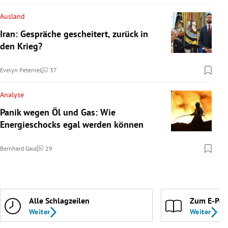
Ausland
Iran: Gespräche gescheitert, zurück in
den Krieg?
Evelyn Peternel
37
Kommentare
Analyse
Panik wegen Öl und Gas: Wie
Energieschocks egal werden können
Bernhard Gaul
29
Kommentare
Alle Schlagzeilen
Zum E-Pap
Weiter
Weiter