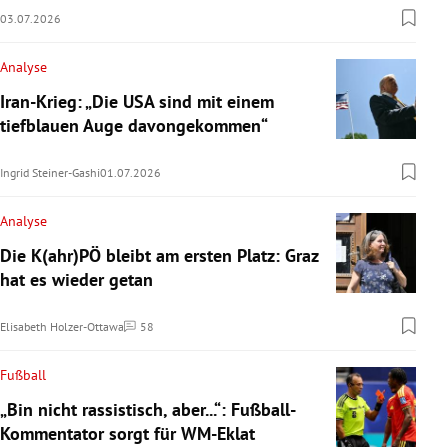
03.07.2026
Analyse
Iran-Krieg: „Die USA sind mit einem
tiefblauen Auge davongekommen“
Ingrid Steiner-Gashi
01.07.2026
Analyse
Die K(ahr)PÖ bleibt am ersten Platz: Graz
hat es wieder getan
Elisabeth Holzer-Ottawa
58
Kommentare
Fußball
„Bin nicht rassistisch, aber...“: Fußball-
Kommentator sorgt für WM-Eklat