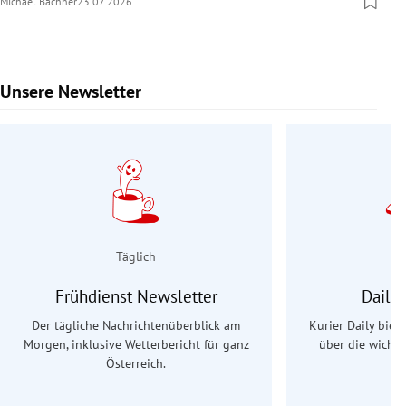
Michael Bachner
23.07.2026
Unsere Newsletter
Slide 1 von 9
Täglich
Frühdienst Newsletter
Daily
Der tägliche Nachrichtenüberblick am
Kurier Daily biet
Morgen, inklusive Wetterbericht für ganz
über die wichti
Österreich.