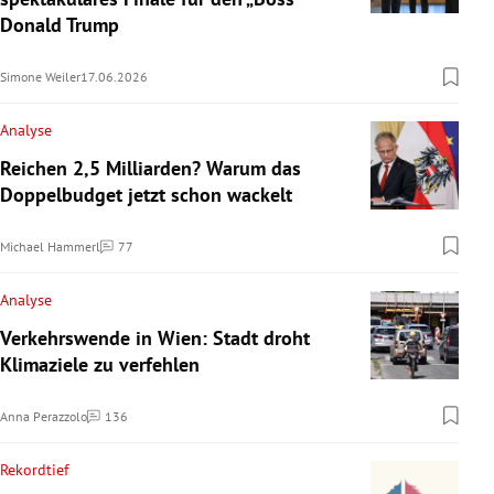
Donald Trump
Simone Weiler
17.06.2026
Analyse
Reichen 2,5 Milliarden? Warum das
Doppelbudget jetzt schon wackelt
Michael Hammerl
77
Kommentare
Analyse
Verkehrswende in Wien: Stadt droht
Klimaziele zu verfehlen
Anna Perazzolo
136
Kommentare
Rekordtief