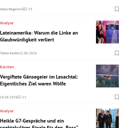
Adisa Beganović
23
Kommentare
Analyse
Lateinamerika: Warum die Linke an
Glaubwürdigkeit verliert
Tobias Käufer
22.06.2026
Kärnten
Vergiftete Gänsegeier im Lesachtal:
Eigentliches Ziel waren Wölfe
18.06.2026
12
Kommentare
Analyse
Heikle G7-Gespräche und ein
spektakuläres Finale für den „Boss“