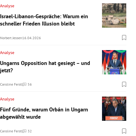
Analyse
Israel-Libanon-Gespräche: Warum ein
schneller Frieden Illusion bleibt
Norbert Jessen
16.04.2026
Analyse
Ungarns Opposition hat gesiegt – und
jetzt?
Caroline Ferstl
56
Kommentare
Analyse
Fünf Gründe, warum Orbán in Ungarn
abgewählt wurde
Caroline Ferstl
32
Kommentare