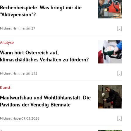
Rechenbeispiele: Was bringt mir die
"Aktivpension"?
Michael Hammerl
27
Kommentare
Analyse
Wann hört Österreich auf,
klimaschädliches Verhalten zu fördern?
Michael Hammerl
152
Kommentare
Kunst
Maulwurfsbau und Wohlfühlanstalt: Die
Pavillons der Venedig-Biennale
Michael Huber
09.05.2026