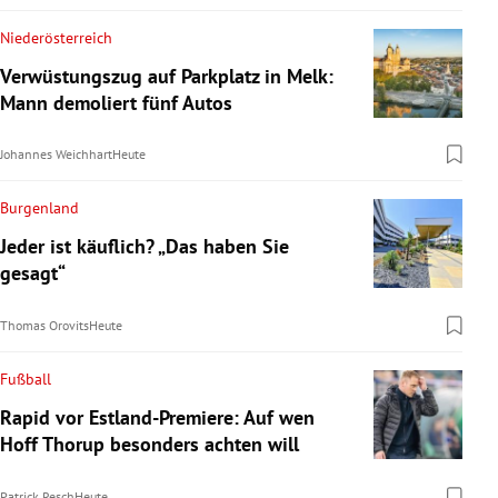
Niederösterreich
Verwüstungszug auf Parkplatz in Melk:
Mann demoliert fünf Autos
Johannes Weichhart
Heute
Burgenland
Jeder ist käuflich? „Das haben Sie
gesagt“
Thomas Orovits
Heute
Fußball
Rapid vor Estland-Premiere: Auf wen
Hoff Thorup besonders achten will
Patrick Resch
Heute