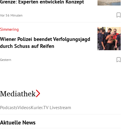
Grenze: Experten entwickeln Konzept
Vor 56 Minuten
Simmering
Wiener Polizei beendet Verfolgungsjagd
durch Schuss auf Reifen
Gestern
Mediathek
Podcasts
Videos
Kurier.TV Livestream
Aktuelle News
Slide 1 von 6