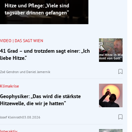
Hitze und Pflege: „Viele sind
tagsüber drinnen gefangen“
VIDEO | DAS SAGT WIEN
41 Grad – und trotzdem sagt einer: „Ich
liebe Hitze.“
Zoé Gendron
und
Daniel Jamernik
Klimakrise
Geophysiker: „Das wird die stärkste
Hitzewelle, die wir je hatten“
Josef Kleinrath
03.08.2026
Interaktiv