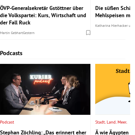
ÖVP-Generalsekretär Gstöttner über
Die süßen Schätz
die Volkspartei: Kurs, Wirtschaft und
Mehlspeisen mit 
der Fall Ruck
Katharina Hierhacker
un
Martin Gebhart
Gestern
Podcasts
Slide 1 von 6
Podcast
Stadt. Land. Meer.
Stephan Zöchling: „Das erinnert eher
Ä wie Ägypten 2/