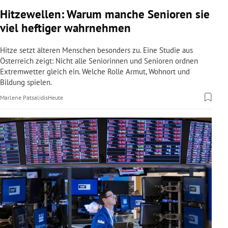
rreich Untermenü
Hitzewellen: Warum manche Senioren sie
viel heftiger wahrnehmen
rt Untermenü
Hitze setzt älteren Menschen besonders zu. Eine Studie aus
schaft Untermenü
Österreich zeigt: Nicht alle Seniorinnen und Senioren ordnen
Extremwetter gleich ein. Welche Rolle Armut, Wohnort und
Bildung spielen.
s Untermenü
Marlene Patsalidis
Heute
zeit Untermenü
undheit Untermenü
tur Untermenü
nung Untermenü
lität Untermenü