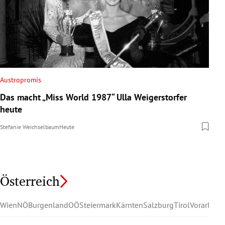
Austropromis
Das macht „Miss World 1987“ Ulla Weigerstorfer
heute
Stefanie Weichselbaum
Heute
Österreich
Wien
NÖ
Burgenland
OÖ
Steiermark
Kärnten
Salzburg
Tirol
Vorarlber