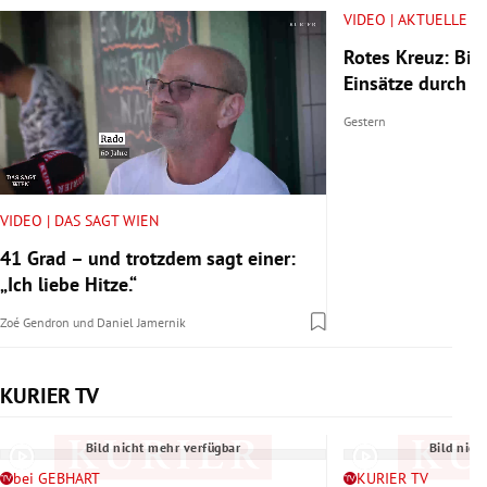
VIDEO | AKTUELLE V
Rotes Kreuz: Bis
Einsätze durch H
Gestern
VIDEO | DAS SAGT WIEN
41 Grad – und trotzdem sagt einer:
„Ich liebe Hitze.“
Zoé Gendron
und
Daniel Jamernik
KURIER TV
Slide 1 von 6
Bild nicht mehr verfügbar
Bild nich
bei GEBHART
KURIER TV