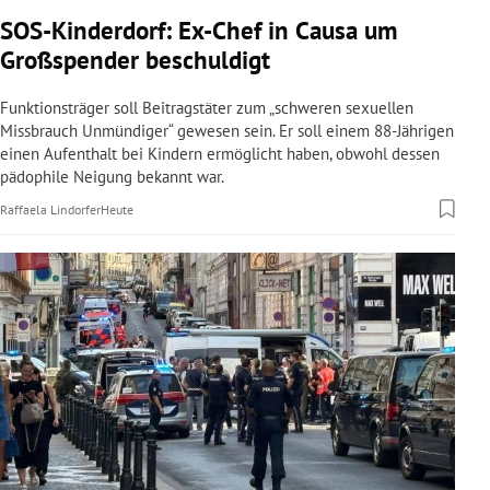
rreich Untermenü
SOS-Kinderdorf: Ex-Chef in Causa um
Großspender beschuldigt
rt Untermenü
Funktionsträger soll Beitragstäter zum „schweren sexuellen
schaft Untermenü
Missbrauch Unmündiger“ gewesen sein. Er soll einem 88-Jährigen
einen Aufenthalt bei Kindern ermöglicht haben, obwohl dessen
pädophile Neigung bekannt war.
s Untermenü
Raffaela Lindorfer
Heute
zeit Untermenü
undheit Untermenü
tur Untermenü
nung Untermenü
lität Untermenü