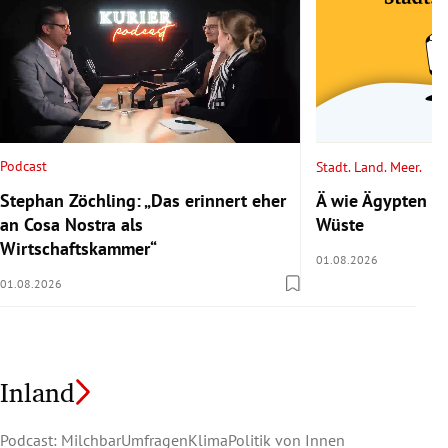
Podcast
Stadt. Land. Meer.
Stephan Zöchling: „Das erinnert eher
Ä wie Ägypten 2/
an Cosa Nostra als
Wüste
Wirtschaftskammer“
01.08.2026
01.08.2026
Inland
Podcast: Milchbar
Umfragen
Klima
Politik von Innen