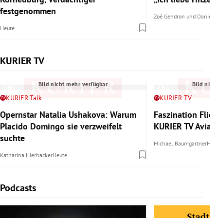
festgenommen
Zoé Gendron
und
Daniel 
Heute
KURIER TV
Slide 1 von 6
Bild nicht mehr verfügbar
Bild nich
KURIER-Talk
KURIER TV
Opernstar Natalia Ushakova: Warum
Faszination Flie
Placido Domingo sie verzweifelt
KURIER TV Aviat
suchte
Michael Baumgartner
Heu
Katharina Hierhacker
Heute
Podcasts
Slide 1 von 6