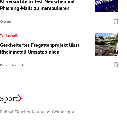
KI versuchte in Test Menschen mit
Phishing-Mails zu manipulieren
Gestern
Wirtschaft
Gescheitertes Fregattenprojekt lässt
Rheinmetall-Umsatz sinken
Patrick Dax
Heute
Sport
Fußball
Tabellen
Motorsport
Wintersport