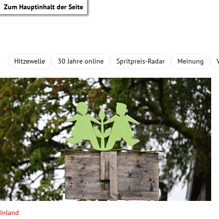
Zum Hauptinhalt der Seite
Hitzewelle
30 Jahre online
Spritpreis-Radar
Meinung
tik Untermenü
Inland