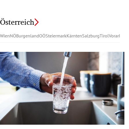
Österreich
Wien
NÖ
Burgenland
OÖ
Steiermark
Kärnten
Salzburg
Tirol
Vorarlber