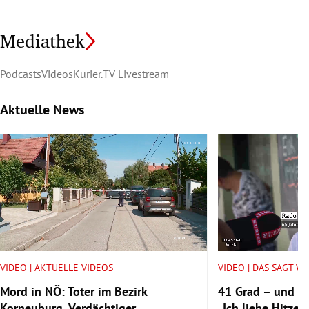
Mediathek
Podcasts
Videos
Kurier.TV Livestream
Aktuelle News
Slide 1 von 6
VIDEO | AKTUELLE VIDEOS
VIDEO | DAS SAGT W
Mord in NÖ: Toter im Bezirk
41 Grad – und tr
Korneuburg, Verdächtiger
„Ich liebe Hitze.“