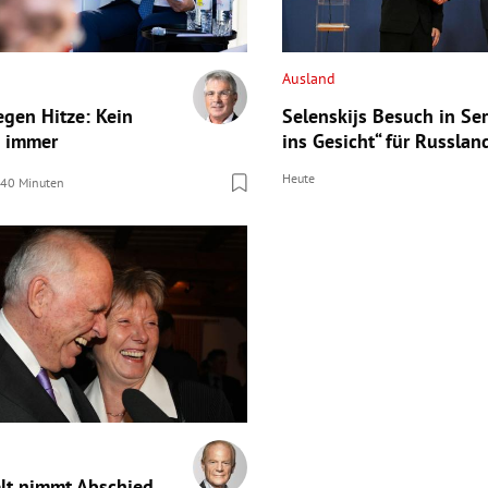
Ausland
egen Hitze: Kein
Selenskijs Besuch in Ser
 immer
ins Gesicht“ für Russlan
Heute
 40 Minuten
lt nimmt Abschied