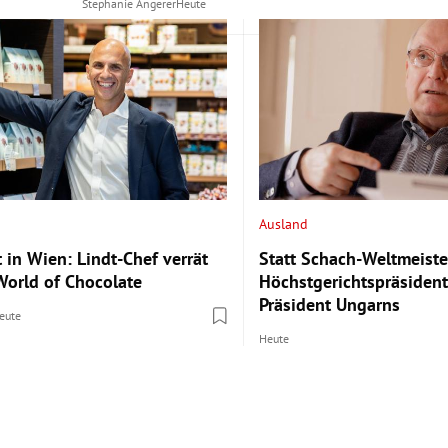
Stephanie Angerer
Heute
Ausland
 in Wien: Lindt-Chef verrät
Statt Schach-Weltmeister
 World of Chocolate
Höchstgerichtspräsident
Präsident Ungarns
eute
Heute