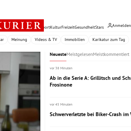
Anmelde
rreich
Politik
Wirtschaft
Sport
Kultur
Freizeit
Gesundheit
Stars
dar
Meinung
Videos & TV
Immobilien
Karikatur zum Tag
Neueste
Meistgelesen
Meistkommentiert
vor 38 Minuten
Ab in die Serie A: Grillitsch und Sc
Frosinone
vor 45 Minuten
Schwerverletzte bei Biker-Crash im