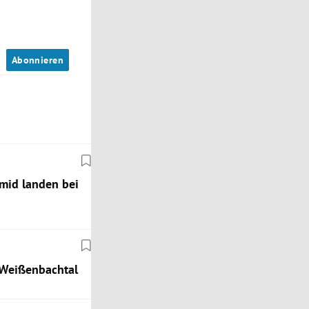
n
Abonnieren
hmid landen bei
 Weißenbachtal