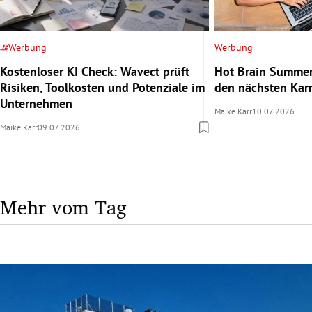
Werbung
Werbung
Kostenloser KI Check: Wavect prüft
Hot Brain Summer
Risiken, Toolkosten und Potenziale im
den nächsten Karr
Unternehmen
Maike Karr
10.07.2026
Maike Karr
09.07.2026
Mehr vom Tag