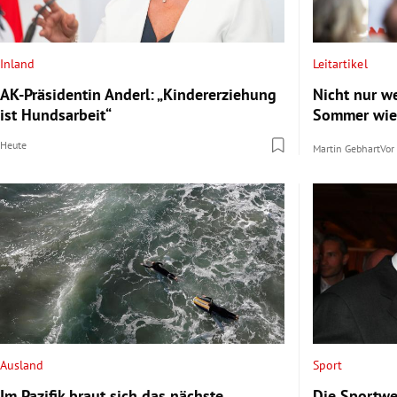
Inland
Leitartikel
AK-Präsidentin Anderl: „Kindererziehung
Nicht nur w
ist Hundsarbeit“
Sommer wie
Heute
Martin Gebhart
Vor
Ausland
Sport
Im Pazifik braut sich das nächste
Die Sportwe