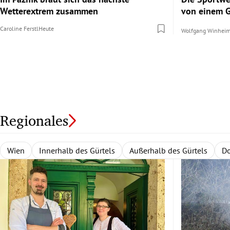
Wetterextrem zusammen
von einem 
Caroline Ferstl
Heute
Wolfgang Winhei
Regionales
Wien
Niederösterreich
Burgenland
Alle Bundesländer
Innerhalb des Gürtels
Nordburgenland
Rund um Wien
Wien
Niederösterreich
Außerhalb des Gürtels
Eisenstadt
Zentralregion
Südburgenl
Burgenlan
Waldvi
Do