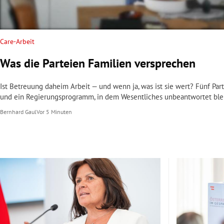
rt Untermenü
Care-Arbeit
schaft Untermenü
Was die Parteien Familien versprechen
s Untermenü
Ist Betreuung daheim Arbeit — und wenn ja, was ist sie wert? Fünf Par
zeit Untermenü
und ein Regierungsprogramm, in dem Wesentliches unbeantwortet blei
Bernhard Gaul
Vor 5 Minuten
undheit Untermenü
tur Untermenü
nung Untermenü
lität Untermenü