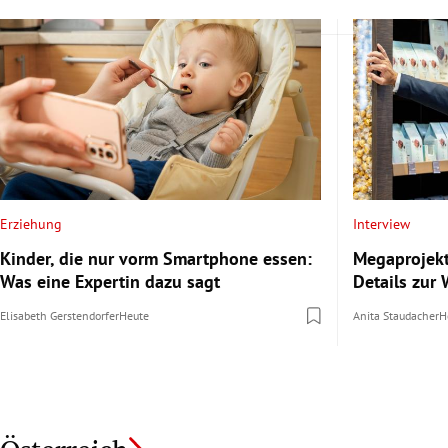
Erziehung
Interview
Kinder, die nur vorm Smartphone essen:
Megaprojekt
Was eine Expertin dazu sagt
Details zur
Elisabeth Gerstendorfer
Heute
Anita Staudacher
H