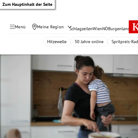
Zum Hauptinhalt der Seite
Menü
Meine Region
Schlagzeilen
Wien
NÖ
Burgenland
Öste
Hitzewelle
30 Jahre online
Spritpreis-Ra
tik Untermenü
rreich Untermenü