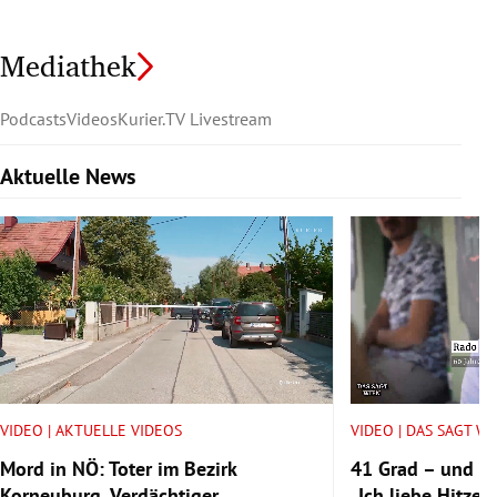
Mediathek
Podcasts
Videos
Kurier.TV Livestream
Aktuelle News
Slide 1 von 6
VIDEO | AKTUELLE VIDEOS
VIDEO | DAS SAGT W
Mord in NÖ: Toter im Bezirk
41 Grad – und tr
Korneuburg, Verdächtiger
„Ich liebe Hitze.“