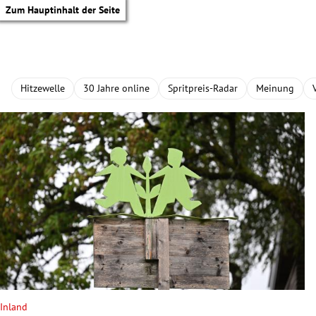
Zum Hauptinhalt der Seite
Hitzewelle
30 Jahre online
Spritpreis-Radar
Meinung
tik Untermenü
Inland