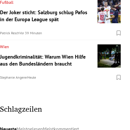
Fußball
Der Joker sticht: Salzburg schlug Pafos
in der Europa League spät
Patrick Resch
Vor 39 Minuten
Wien
Jugendkriminalität: Warum Wien Hilfe
aus den Bundesländern braucht
Stephanie Angerer
Heute
Schlagzeilen
Neueste
Meistgelesen
Meistkommentiert