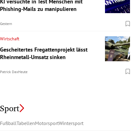
KI versuchte in Test Menschen mit
Phishing-Mails zu manipulieren
Gestern
Wirtschaft
Gescheitertes Fregattenprojekt lässt
Rheinmetall-Umsatz sinken
Patrick Dax
Heute
Sport
Fußball
Tabellen
Motorsport
Wintersport