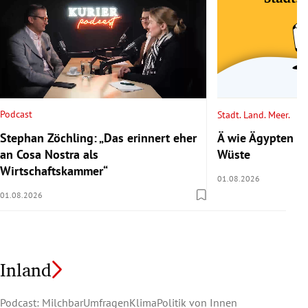
Podcast
Stadt. Land. Meer.
Stephan Zöchling: „Das erinnert eher
Ä wie Ägypten 2/
an Cosa Nostra als
Wüste
Wirtschaftskammer“
01.08.2026
01.08.2026
Inland
Podcast: Milchbar
Umfragen
Klima
Politik von Innen