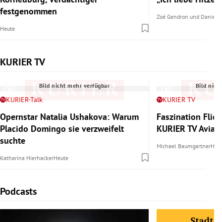
festgenommen
Zoé Gendron
und
Daniel 
Heute
KURIER TV
Slide 1 von 6
Bild nicht mehr verfügbar
Bild nich
KURIER-Talk
KURIER TV
Opernstar Natalia Ushakova: Warum
Faszination Flie
Placido Domingo sie verzweifelt
KURIER TV Aviat
suchte
Michael Baumgartner
Heu
Katharina Hierhacker
Heute
Podcasts
Slide 1 von 6