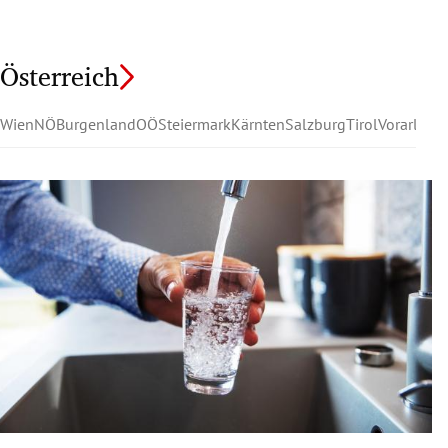
Österreich
Wien
NÖ
Burgenland
OÖ
Steiermark
Kärnten
Salzburg
Tirol
Vorarlber