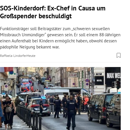
rreich Untermenü
SOS-Kinderdorf: Ex-Chef in Causa um
Großspender beschuldigt
rt Untermenü
Funktionsträger soll Beitragstäter zum „schweren sexuellen
schaft Untermenü
Missbrauch Unmündiger“ gewesen sein. Er soll einem 88-Jährigen
einen Aufenthalt bei Kindern ermöglicht haben, obwohl dessen
pädophile Neigung bekannt war.
s Untermenü
Raffaela Lindorfer
Heute
zeit Untermenü
undheit Untermenü
tur Untermenü
nung Untermenü
lität Untermenü