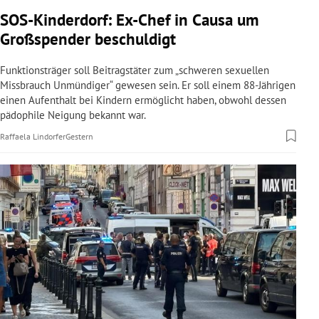
rreich Untermenü
SOS-Kinderdorf: Ex-Chef in Causa um
Großspender beschuldigt
rt Untermenü
Funktionsträger soll Beitragstäter zum „schweren sexuellen
schaft Untermenü
Missbrauch Unmündiger“ gewesen sein. Er soll einem 88-Jährigen
einen Aufenthalt bei Kindern ermöglicht haben, obwohl dessen
pädophile Neigung bekannt war.
s Untermenü
Raffaela Lindorfer
Gestern
zeit Untermenü
undheit Untermenü
tur Untermenü
nung Untermenü
lität Untermenü