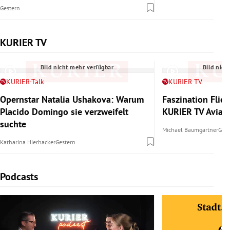
Gestern
KURIER TV
Slide 1 von 6
Bild nicht mehr verfügbar
Bild nich
KURIER-Talk
KURIER TV
Opernstar Natalia Ushakova: Warum
Faszination Flie
Placido Domingo sie verzweifelt
KURIER TV Aviat
suchte
Michael Baumgartner
Gest
Katharina Hierhacker
Gestern
Podcasts
Slide 1 von 6