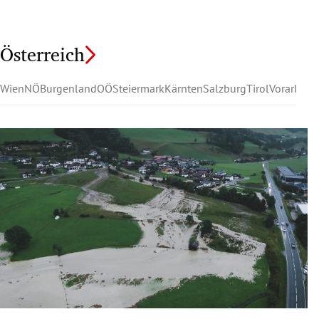
Österreich
Wien
NÖ
Burgenland
OÖ
Steiermark
Kärnten
Salzburg
Tirol
Vorarlber