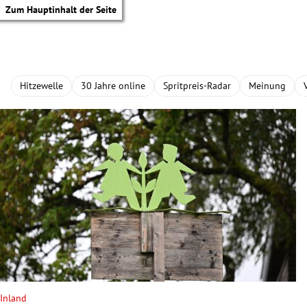
Zum Hauptinhalt der Seite
Hitzewelle
30 Jahre online
Spritpreis-Radar
Meinung
tik Untermenü
Inland