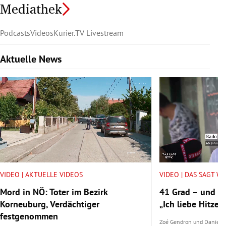
Mediathek
Podcasts
Videos
Kurier.TV Livestream
Aktuelle News
Slide 1 von 6
VIDEO | AKTUELLE VIDEOS
VIDEO | DAS SAGT W
Mord in NÖ: Toter im Bezirk
41 Grad – und tr
Korneuburg, Verdächtiger
„Ich liebe Hitze.“
festgenommen
Zoé Gendron
und
Daniel 