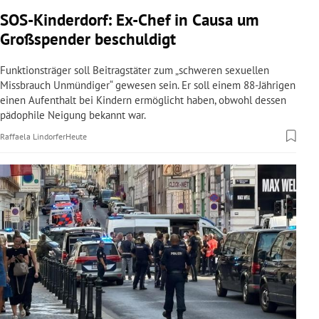
rreich Untermenü
SOS-Kinderdorf: Ex-Chef in Causa um
Großspender beschuldigt
rt Untermenü
Funktionsträger soll Beitragstäter zum „schweren sexuellen
schaft Untermenü
Missbrauch Unmündiger“ gewesen sein. Er soll einem 88-Jährigen
einen Aufenthalt bei Kindern ermöglicht haben, obwohl dessen
pädophile Neigung bekannt war.
s Untermenü
Raffaela Lindorfer
Heute
zeit Untermenü
undheit Untermenü
tur Untermenü
nung Untermenü
lität Untermenü