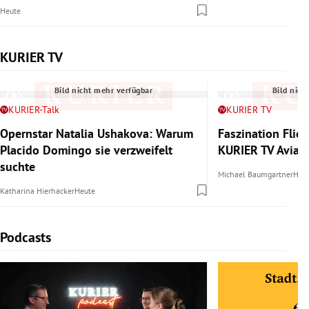
Heute
KURIER TV
Slide 1 von 6
Bild nicht mehr verfügbar
Bild nich
KURIER-Talk
KURIER TV
Opernstar Natalia Ushakova: Warum
Faszination Flie
Placido Domingo sie verzweifelt
KURIER TV Aviat
suchte
Michael Baumgartner
Heu
Katharina Hierhacker
Heute
Podcasts
Slide 1 von 6