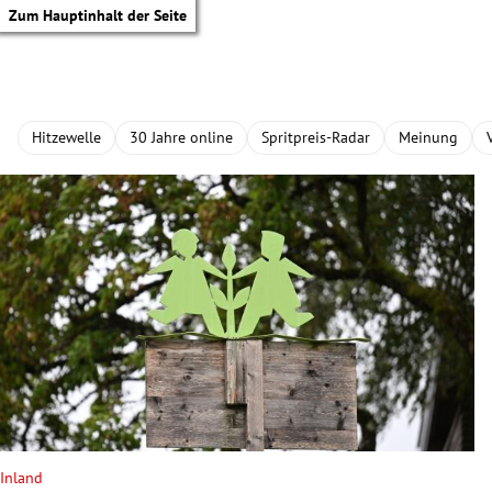
Zum Hauptinhalt der Seite
Hitzewelle
30 Jahre online
Spritpreis-Radar
Meinung
tik Untermenü
Inland