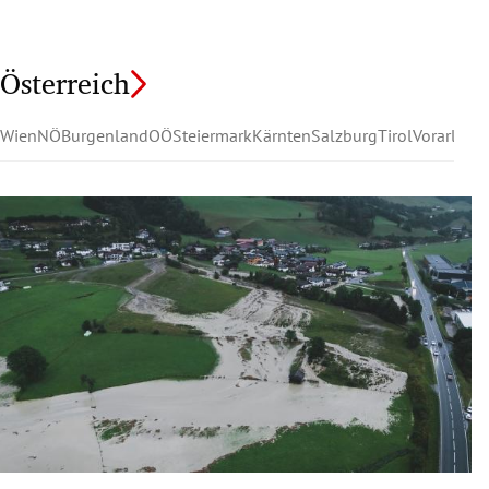
Österreich
Wien
NÖ
Burgenland
OÖ
Steiermark
Kärnten
Salzburg
Tirol
Vorarlber