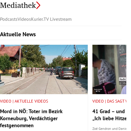
Mediathek
Podcasts
Videos
Kurier.TV Livestream
Aktuelle News
Slide 1 von 6
VIDEO | AKTUELLE VIDEOS
VIDEO | DAS SAGT W
Mord in NÖ: Toter im Bezirk
41 Grad – und tr
Korneuburg, Verdächtiger
„Ich liebe Hitze.“
festgenommen
Zoé Gendron
und
Daniel 