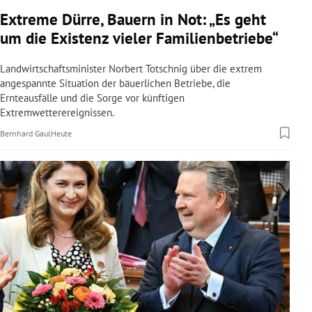
rreich Untermenü
Extreme Dürre, Bauern in Not: „Es geht
um die Existenz vieler Familienbetriebe“
rt Untermenü
Landwirtschaftsminister Norbert Totschnig über die extrem
schaft Untermenü
angespannte Situation der bäuerlichen Betriebe, die
Ernteausfälle und die Sorge vor künftigen
Extremwetterereignissen.
s Untermenü
Bernhard Gaul
Heute
zeit Untermenü
undheit Untermenü
tur Untermenü
nung Untermenü
lität Untermenü