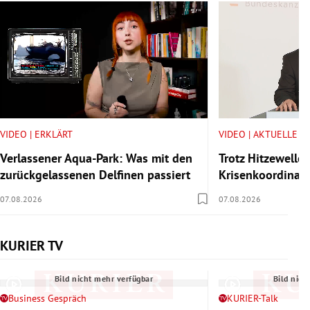
VIDEO | ERKLÄRT
VIDEO | AKTUELLE V
Verlassener Aqua-Park: Was mit den
Trotz Hitzewelle:
zurückgelassenen Delfinen passiert
Krisenkoordinator
07.08.2026
07.08.2026
KURIER TV
Slide 1 von 6
Bild nicht mehr verfügbar
Bild nich
Business Gespräch
KURIER-Talk