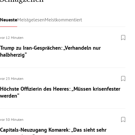
Neueste
Meistgelesen
Meistkommentiert
vor 12 Minuten
Trump zu Iran-Gesprächen: „Verhandeln nur
halbherzig“
vor 23 Minuten
Höchste Offizierin des Heeres: „Müssen krisenfester
werden“
vor 50 Minuten
Capitals-Neuzugang Komarek: „Das sieht sehr