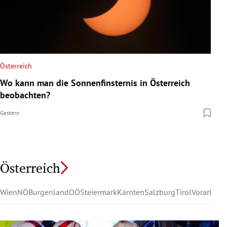
Österreich
Wo kann man die Sonnenfinsternis in Österreich
beobachten?
Gestern
Österreich
Wien
NÖ
Burgenland
OÖ
Steiermark
Kärnten
Salzburg
Tirol
Vorarlber