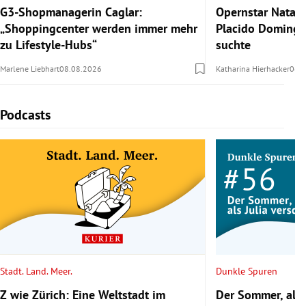
G3-Shopmanagerin Caglar:
Opernstar Natal
„Shoppingcenter werden immer mehr
Placido Domingo 
zu Lifestyle-Hubs“
suchte
Marlene Liebhart
08.08.2026
Katharina Hierhacker
06.
Podcasts
Slide 1 von 5
Stadt. Land. Meer.
Dunkle Spuren
Z wie Zürich: Eine Weltstadt im
Der Sommer, als 