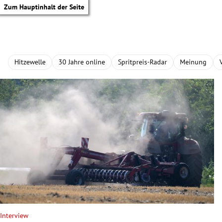
Zum Hauptinhalt der Seite
Hitzewelle
30 Jahre online
Spritpreis-Radar
Meinung
tik Untermenü
Interview