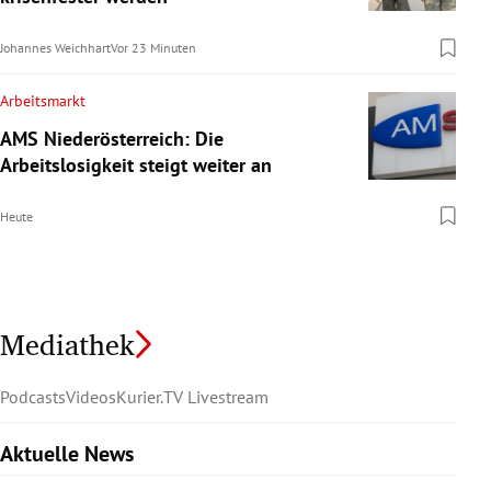
Johannes Weichhart
Vor 23 Minuten
Arbeitsmarkt
AMS Niederösterreich: Die
Arbeitslosigkeit steigt weiter an
Heute
Mediathek
Podcasts
Videos
Kurier.TV Livestream
Aktuelle News
Slide 1 von 6