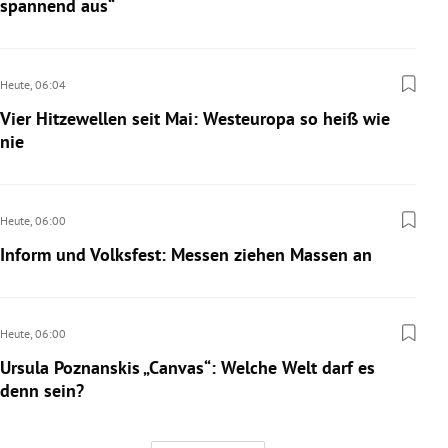
spannend aus“
Heute,
06:04
Vier Hitzewellen seit Mai: Westeuropa so heiß wie
nie
Heute,
06:00
Inform und Volksfest: Messen ziehen Massen an
Heute,
06:00
Ursula Poznanskis „Canvas“: Welche Welt darf es
denn sein?