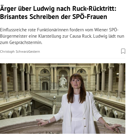
rreich Untermenü
Ärger über Ludwig nach Ruck-Rücktritt:
Brisantes Schreiben der SPÖ-Frauen
rt Untermenü
Einflussreiche rote Funktionärinnen fordern vom Wiener SPÖ-
schaft Untermenü
Bürgermeister eine Klarstellung zur Causa Ruck. Ludwig lädt nun
zum Gesprächstermin.
s Untermenü
Christoph Schwarz
Gestern
zeit Untermenü
undheit Untermenü
tur Untermenü
nung Untermenü
lität Untermenü