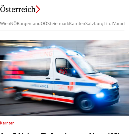
Österreich
Wien
NÖ
Burgenland
OÖ
Steiermark
Kärnten
Salzburg
Tirol
Vorarlber
Kärnten