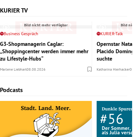
KURIER TV
Slide 1 von 6
Bild nicht mehr verfügbar
Bild nich
Business Gespräch
KURIER-Talk
G3-Shopmanagerin Caglar:
Opernstar Natal
„Shoppingcenter werden immer mehr
Placido Domingo 
zu Lifestyle-Hubs“
suchte
Marlene Liebhart
08.08.2026
Katharina Hierhacker
06.
Podcasts
Slide 1 von 5