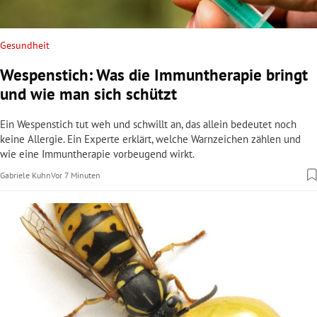
Gesundheit
Business Gespräch
Messe
Kommentar
Wespenstich: Was die Immuntherapie bringt
G3-Shoppingcenter-Chefin: „Der Kunde
Warum die Inform Oberwart immer wieder so
Die Hitze verändert alles
und wie man sich schützt
möchte nicht nur shoppen“
viele anzieht
Anatolische Verhältnisse in Oberösterreich.
Ein Wespenstich tut weh und schwillt an, das allein bedeutet noch
Shoppingcenter sind mehr als Orte zum Einkaufen. G3-
Die Inform Oberwart bietet Anfang September ein vielfältiges
Josef Ertl
Vor 7 Minuten
keine Allergie. Ein Experte erklärt, welche Warnzeichen zählen und
Centermanagerin Funda Caglar erklärt, warum Gastronomie boomt und
Programm mit über 250 Ausstellern.
wie eine Immuntherapie vorbeugend wirkt.
Kunden trotz Konsumzurückhaltung ins Center kommen.
Vor 37 Minuten
Gabriele Kuhn
Marlene Liebhart
Vor 7 Minuten
Vor 2 Minuten