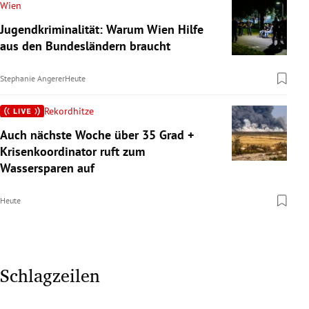
Wien
Jugendkriminalität: Warum Wien Hilfe
aus den Bundesländern braucht
Stephanie Angerer
Heute
Rekordhitze
Auch nächste Woche über 35 Grad +
Krisenkoordinator ruft zum
Wassersparen auf
Heute
Schlagzeilen