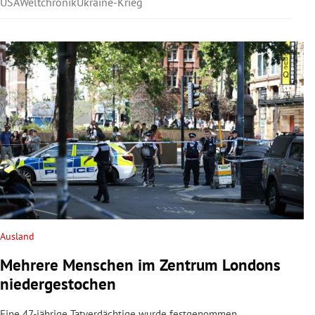
USA
Weltchronik
Ukraine-Krieg
Ausland
Mehrere Menschen im Zentrum Londons
niedergestochen
Eine 47-jährige Tatverdächtige wurde festgenommen.