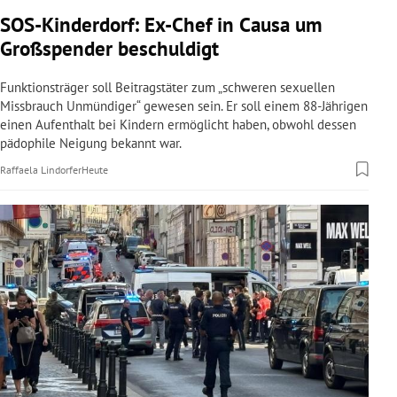
rreich Untermenü
SOS-Kinderdorf: Ex-Chef in Causa um
Großspender beschuldigt
rt Untermenü
Funktionsträger soll Beitragstäter zum „schweren sexuellen
schaft Untermenü
Missbrauch Unmündiger“ gewesen sein. Er soll einem 88-Jährigen
einen Aufenthalt bei Kindern ermöglicht haben, obwohl dessen
pädophile Neigung bekannt war.
s Untermenü
Raffaela Lindorfer
Heute
zeit Untermenü
undheit Untermenü
tur Untermenü
nung Untermenü
lität Untermenü