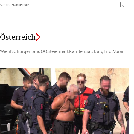
Sandra Frank
Heute
Österreich
Wien
NÖ
Burgenland
OÖ
Steiermark
Kärnten
Salzburg
Tirol
Vorarlber