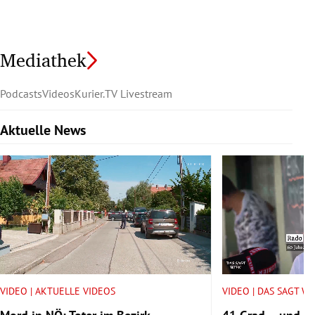
Mediathek
Podcasts
Videos
Kurier.TV Livestream
Aktuelle News
Slide 1 von 6
VIDEO | AKTUELLE VIDEOS
VIDEO | DAS SAGT W