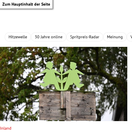
Zum Hauptinhalt der Seite
Hitzewelle
30 Jahre online
Spritpreis-Radar
Meinung
tik Untermenü
Inland