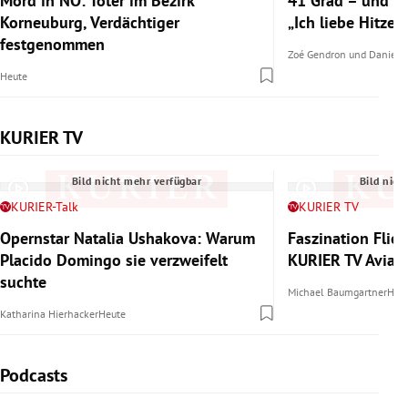
Mord in NÖ: Toter im Bezirk
41 Grad – und tr
Korneuburg, Verdächtiger
„Ich liebe Hitze.“
festgenommen
Zoé Gendron
und
Daniel 
Heute
KURIER TV
Slide 1 von 6
Bild nicht mehr verfügbar
Bild nich
KURIER-Talk
KURIER TV
Opernstar Natalia Ushakova: Warum
Faszination Flie
Placido Domingo sie verzweifelt
KURIER TV Aviat
suchte
Michael Baumgartner
Heu
Katharina Hierhacker
Heute
Podcasts
Slide 1 von 6