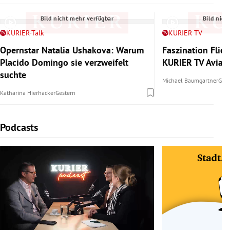
Bild nicht mehr verfügbar
Bild nich
KURIER-Talk
KURIER TV
Opernstar Natalia Ushakova: Warum
Faszination Flie
Placido Domingo sie verzweifelt
KURIER TV Aviat
suchte
Michael Baumgartner
Gest
Katharina Hierhacker
Gestern
Podcasts
Slide 1 von 3