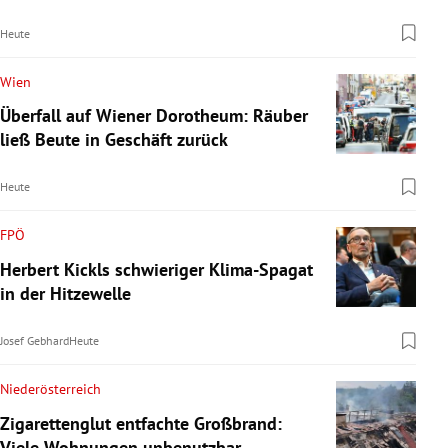
Heute
Wien
Überfall auf Wiener Dorotheum: Räuber
ließ Beute in Geschäft zurück
Heute
FPÖ
Herbert Kickls schwieriger Klima-Spagat
in der Hitzewelle
Josef Gebhard
Heute
Niederösterreich
Zigarettenglut entfachte Großbrand:
Viele Wohnungen unbenutzbar