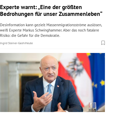
rreich Untermenü
Experte warnt: „Eine der größten
Bedrohungen für unser Zusammenleben“
rt Untermenü
Desinformation kann gezielt Massenmigrationsströme auslösen,
schaft Untermenü
weiß Experte Markus Schwinghammer. Aber das noch fatalere
Risiko: die Gefahr für die Demokratie.
s Untermenü
Ingrid Steiner-Gashi
Heute
zeit Untermenü
undheit Untermenü
tur Untermenü
nung Untermenü
lität Untermenü