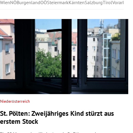
Wien
NÖ
Burgenland
OÖ
Steiermark
Kärnten
Salzburg
Tirol
Vorarlber
Niederösterreich
St. Pölten: Zweijähriges Kind stürzt aus
erstem Stock