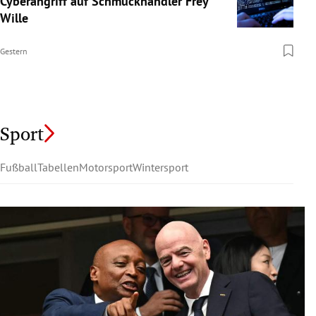
Cyberangriff auf Schmuckhändler Frey
Wille
Gestern
Sport
Fußball
Tabellen
Motorsport
Wintersport