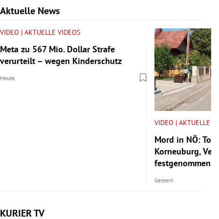
Aktuelle News
Slide 1 von 6
VIDEO | AKTUELLE VIDEOS
Meta zu 567 Mio. Dollar Strafe
verurteilt – wegen Kinderschutz
Heute
VIDEO | AKTUELLE V
Mord in NÖ: Tote
Korneuburg, Verd
festgenommen
Gestern
KURIER TV
Slide 1 von 6