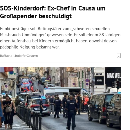
rreich Untermenü
SOS-Kinderdorf: Ex-Chef in Causa um
Großspender beschuldigt
rt Untermenü
Funktionsträger soll Beitragstäter zum „schweren sexuellen
schaft Untermenü
Missbrauch Unmündiger“ gewesen sein. Er soll einem 88-Jährigen
einen Aufenthalt bei Kindern ermöglicht haben, obwohl dessen
pädophile Neigung bekannt war.
s Untermenü
Raffaela Lindorfer
Gestern
zeit Untermenü
undheit Untermenü
tur Untermenü
nung Untermenü
lität Untermenü