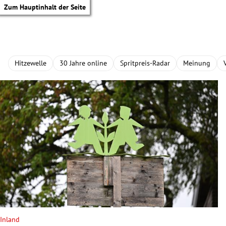
Zum Hauptinhalt der Seite
Hitzewelle
30 Jahre online
Spritpreis-Radar
Meinung
tik Untermenü
Inland