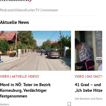
Podcasts
Videos
Kurier.TV Livestream
Aktuelle News
Slide 1 von 6
VIDEO | AKTUELLE VIDEOS
VIDEO | DAS SAGT W
Mord in NÖ: Toter im Bezirk
41 Grad – und tr
Korneuburg, Verdächtiger
„Ich liebe Hitze.“
festgenommen
Zoé Gendron
und
Daniel 
Gestern