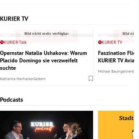
KURIER TV
Slide 1 von 6
Bild nicht mehr verfügbar
Bild nich
KURIER-Talk
KURIER TV
Opernstar Natalia Ushakova: Warum
Faszination Flie
Placido Domingo sie verzweifelt
KURIER TV Aviat
suchte
Michael Baumgartner
Gest
Katharina Hierhacker
Gestern
Podcasts
Slide 1 von 6