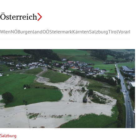
Österreich
Wien
NÖ
Burgenland
OÖ
Steiermark
Kärnten
Salzburg
Tirol
Vorarlber
Salzburg